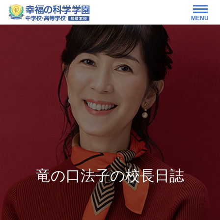
MENU
竜の口法子の校長日誌