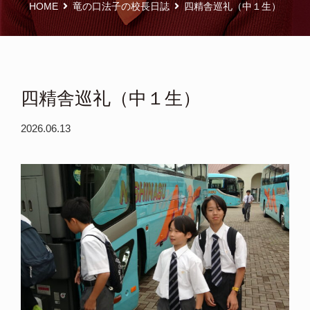
HOME
竜の口法子の校長日誌
四精舎巡礼（中１生）
四精舎巡礼（中１生）
2026.06.13