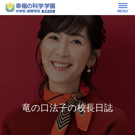
MENU
竜の口法子の校長日誌